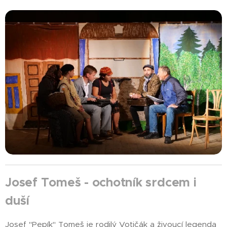
Josef Tomeš - ochotník srdcem i
duší
Josef "Pepík" Tomeš je rodilý Votičák a živoucí legenda