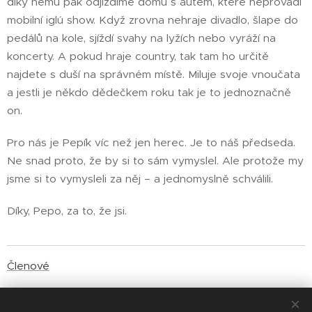
díky němu pak odjíždíme domů s autem, které neprovádí
mobilní iglú show. Když zrovna nehraje divadlo, šlape do
pedálů na kole, sjíždí svahy na lyžích nebo vyráží na
koncerty. A pokud hraje country, tak tam ho určitě
najdete s duší na správném místě. Miluje svoje vnoučata
a jestli je někdo dědečkem roku tak je to jednoznačně
on.
Pro nás je Pepík víc než jen herec. Je to náš předseda.
Ne snad proto, že by si to sám vymyslel. Ale protože my
jsme si to vymysleli za něj – a jednomyslně schválili.
Díky, Pepo, za to, že jsi.
Členové