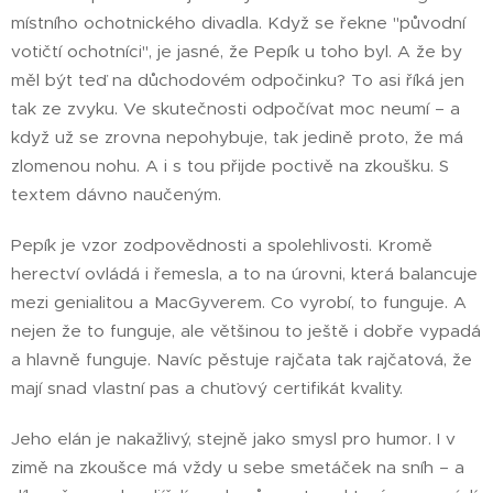
místního ochotnického divadla. Když se řekne "původní
votičtí ochotníci", je jasné, že Pepík u toho byl. A že by
měl být teď na důchodovém odpočinku? To asi říká jen
tak ze zvyku. Ve skutečnosti odpočívat moc neumí – a
když už se zrovna nepohybuje, tak jedině proto, že má
zlomenou nohu. A i s tou přijde poctivě na zkoušku. S
textem dávno naučeným.
Pepík je vzor zodpovědnosti a spolehlivosti. Kromě
herectví ovládá i řemesla, a to na úrovni, která balancuje
mezi genialitou a MacGyverem. Co vyrobí, to funguje. A
nejen že to funguje, ale většinou to ještě i dobře vypadá
a hlavně funguje. Navíc pěstuje rajčata tak rajčatová, že
mají snad vlastní pas a chuťový certifikát kvality.
Jeho elán je nakažlivý, stejně jako smysl pro humor. I v
zimě na zkoušce má vždy u sebe smetáček na sníh – a