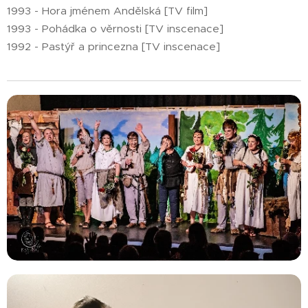
1993 - Hora jménem Andělská [TV film]
1993 - Pohádka o věrnosti [TV inscenace]
1992 - Pastýř a princezna [TV inscenace]