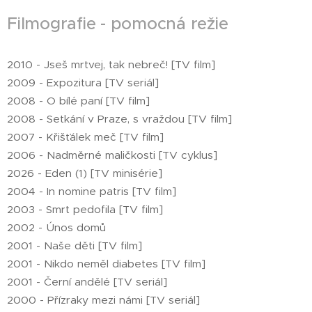
Filmografie - pomocná režie
2010 - Jseš mrtvej, tak nebreč! [TV film]
2009 - Expozitura [TV seriál]
2008 - O bílé paní [TV film]
2008 - Setkání v Praze, s vraždou [TV film]
2007 - Křišťálek meč [TV film]
2006 - Nadměrné maličkosti [TV cyklus]
2026 - Eden (1) [TV minisérie]
2004 - In nomine patris [TV film]
2003 - Smrt pedofila [TV film]
2002 - Únos domů
2001 - Naše děti [TV film]
2001 - Nikdo neměl diabetes [TV film]
2001 - Černí andělé [TV seriál]
2000 - Přízraky mezi námi [TV seriál]